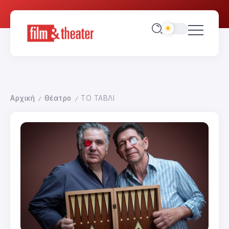
Αρχική
Θέατρο
ΤΟ ΤΑΒΛΙ
/
/