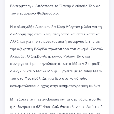
Βίντερμπεργκ. Απέσπασε το Όσκαρ Διεθνούς Ταινίας
τον περασμένο Φεβρουάριο.
Η πολυσχιδής Αμερικανίδα Κλερ Άθερτον μιλάει για τη
διαδρομή της στον κινηματογράφο και στα εικαστικά.
Αλλά και για την τριαντακονταετή συνεργασία της με
την αξέχαστη Βελγίδα πρωτοπόρο του σινεμά, Σαντάλ
Ακερμάν. Ο Σερβο-Αμερικανός Ρόλαντ Βάις έχει
συνεργαστεί με σκηνοθέτες όπως ο Μάρτιν Σκορσέζε,
ο Ανγκ Λι και ο Μάικλ Μουρ. Έρχεται με το foley team
του στο Φεστιβάλ. Δείχνει live στο κοινό πώς
ενσωματώνεται ο ήχος στην κινηματογραφική εικόνα.
Μη χάσετε τα masterclasses και τα σεμινάρια που θα
o
φιλοξενήσει το 62
Φεστιβάλ Θεσσαλονίκης. Από τις 9