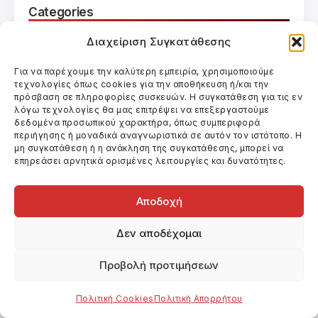
Categories
Uncategorized
Βιβλία
Βίντεο
Θέατρο
Διαχείριση Συγκατάθεσης
Κινηματογράφος
Για να παρέχουμε την καλύτερη εμπειρία, χρησιμοποιούμε
τεχνολογίες όπως cookies για την αποθήκευση ή/και την
πρόσβαση σε πληροφορίες συσκευών. Η συγκατάθεση για τις εν
λόγω τεχνολογίες θα μας επιτρέψει να επεξεργαστούμε
δεδομένα προσωπικού χαρακτήρα, όπως συμπεριφορά
Related Posts
περιήγησης ή μοναδικά αναγνωριστικά σε αυτόν τον ιστότοπο. Η
μη συγκατάθεση ή η ανάκληση της συγκατάθεσης, μπορεί να
επηρεάσει αρνητικά ορισμένες λειτουργίες και δυνατότητες.
Αποδοχή
Δεν αποδέχομαι
Προβολή προτιμήσεων
Πολιτική Cookies
Πολιτική Απορρήτου