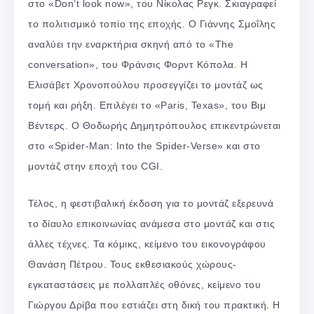
στο «Don’t look now», του Νίκολας Ρεγκ. Σκιαγραφεί
το πολιτισμικό τοπίο της εποχής. Ο Γιάννης Σμοΐλης
αναλύει την εναρκτήρια σκηνή από το «The
conversation», του Φράνσις Φορντ Κόπολα. Η
Ελισάβετ Χρονοπούλου προσεγγίζει το μοντάζ ως
τομή και ρήξη. Επιλέγει το «Paris, Texas», του Βιμ
Βέντερς. Ο Θοδωρής Δημητρόπουλος επικεντρώνεται
στο «Spider-Man: Into the Spider-Verse» και στο
μοντάζ στην εποχή του CGI.
Τέλος, η φεστιβαλική έκδοση για το μοντάζ εξερευνά
το δίαυλο επικοινωνίας ανάμεσα στο μοντάζ και στις
άλλες τέχνες. Τα κόμικς, κείμενο του εικονογράφου
Θανάση Πέτρου. Τους εκθεσιακούς χώρους-
εγκαταστάσεις με πολλαπλές οθόνες, κείμενο του
Γιώργου Δρίβα που εστιάζει στη δική του πρακτική. H