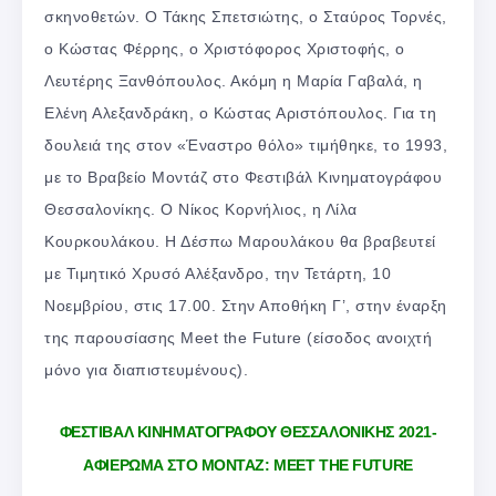
σκηνοθετών. Ο Τάκης Σπετσιώτης, ο Σταύρος Τορνές,
ο Κώστας Φέρρης, ο Χριστόφορος Χριστοφής, ο
Λευτέρης Ξανθόπουλος. Ακόμη η Μαρία Γαβαλά, η
Ελένη Αλεξανδράκη, ο Κώστας Αριστόπουλος. Για τη
δουλειά της στον «Έναστρο θόλο» τιμήθηκε, το 1993,
με το Βραβείο Μοντάζ στο Φεστιβάλ Κινηματογράφου
Θεσσαλονίκης. Ο Νίκος Κορνήλιος, η Λίλα
Κουρκουλάκου. Η Δέσπω Μαρουλάκου θα βραβευτεί
με Τιμητικό Χρυσό Αλέξανδρο, την Τετάρτη, 10
Νοεμβρίου, στις 17.00. Στην Αποθήκη Γ’, στην έναρξη
της παρουσίασης Meet the Future (είσοδος ανοιχτή
μόνο για διαπιστευμένους).
Φ
ΕΣΤΙΒΑΛ ΚΙΝΗΜΑΤΟΓΡΑΦΟΥ ΘΕΣΣΑΛΟΝΙΚΗΣ 2021-
ΑΦΙΕΡΩΜΑ ΣΤΟ ΜΟΝΤΑΖ: MEET THE FUTURE