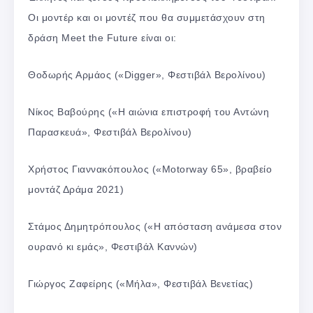
Οι μοντέρ και οι μοντέζ που θα συμμετάσχουν στη
δράση Meet the Future είναι οι:
Θοδωρής Αρμάος («Digger», Φεστιβάλ Βερολίνου)
Νίκος Βαβούρης («Η αιώνια επιστροφή του Αντώνη
Παρασκευά», Φεστιβάλ Βερολίνου)
Χρήστος Γιαννακόπουλος («Motorway 65», βραβείο
μοντάζ Δράμα 2021)
Στάμος Δημητρόπουλος («Η απόσταση ανάμεσα στον
ουρανό κι εμάς», Φεστιβάλ Καννών)
Γιώργος Ζαφείρης («Μήλα», Φεστιβάλ Βενετίας)