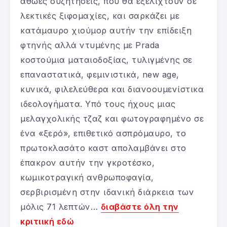
αθώες συζητήσεις, που θα εξελιχτούν σε
λεκτικές ξιφομαχίες, και σαρκάζει με
κατάμαυρο χιούμορ αυτήν την επίδειξη
φτηνής αλλά ντυμένης με Prada
κοστούμια ματαιοδοξίας, τυλιγμένης σε
επαναστατικά, φεμινιστικά, new age,
κυνικά, φιλελεύθερα και διανοουμενίστικα
ιδεολογήματα. Υπό τους ήχους μιας
μελαγχολικής τζαζ και φωτογραφημένο σε
ένα «ξερό», επιθετικό ασπρόμαυρο, το
πρωτο­κλασάτο καστ απολαμβάνει στο
έπακρον αυτήν την γκροτέσκο,
κωμικοτραγική ανθρωποφαγία,
σερβιρισμένη στην ιδανική διάρκεια των
μόλις 71 λεπτών…
διαβάστε όλη την
κριτιική εδώ