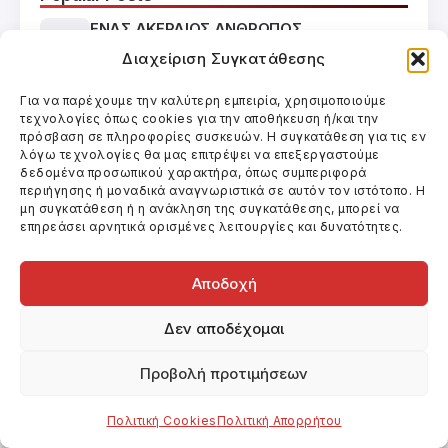
ΕΝΑΣ ΑΚΕΡΑΙΟΣ ΑΝΘΡΩΠΟΣ
Κινηματογράφος
Διαχείριση Συγκατάθεσης
FLASHBACK
Για να παρέχουμε την καλύτερη εμπειρία, χρησιμοποιούμε
τεχνολογίες όπως cookies για την αποθήκευση ή/και την
Κινηματογράφος
πρόσβαση σε πληροφορίες συσκευών. Η συγκατάθεση για τις εν
λόγω τεχνολογίες θα μας επιτρέψει να επεξεργαστούμε
SOTOS, ΖΩΓΡΑΦΟΣ… ΑΕΙΠΡΑΓΜΩΝ
δεδομένα προσωπικού χαρακτήρα, όπως συμπεριφορά
περιήγησης ή μοναδικά αναγνωριστικά σε αυτόν τον ιστότοπο. Η
Κινηματογράφος
μη συγκατάθεση ή η ανάκληση της συγκατάθεσης, μπορεί να
επηρεάσει αρνητικά ορισμένες λειτουργίες και δυνατότητες.
Ο ΜΠΑΜΠΑΣ Ο ΠΟΛΕΜΟΣ
Θέατρο
Αποδοχή
Categories
Δεν αποδέχομαι
Uncategorized
Βιβλία
Βίντεο
Θέατρο
Προβολή προτιμήσεων
Κινηματογράφος
Πολιτική Cookies
Πολιτική Απορρήτου