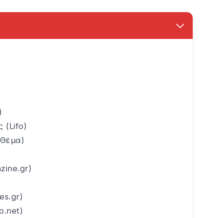
)
(Lifo)
 Θέμα)
zine.gr)
es.gr)
o.net)