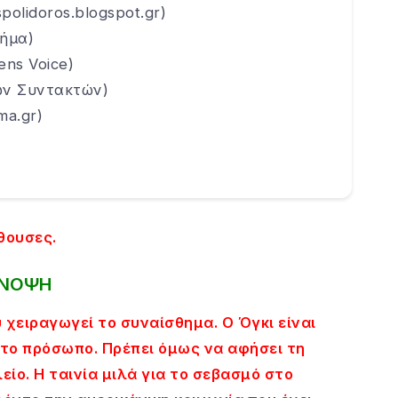
olidoros.blogspot.gr)
Βήμα)
ens Voice)
ων Συντακτών)
ma.gr)
θουσες.
ΝΟΨΗ
 χειραγωγεί το συναίσθημα. Ο Όγκι είναι
στο πρόσωπο. Πρέπει όμως να αφήσει τη
είο. Η ταινία μιλά για το σεβασμό στο