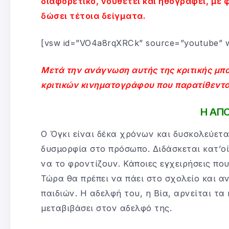
διαφορετικό, νουθετεί και ηθογραφεί, με 
δώσει τέτοια δείγματα.
[vsw id=”VO4a8rqXRCk” source=”youtube” w
Μετά την ανάγνωση αυτής της κριτικής μπο
κριτικών κινηματογράφου που παρατίθενται
Η ΑΠ
Ο Όγκι είναι δέκα χρόνων και δυσκολεύετα
δυσμορφία στο πρόσωπο. Διδάσκεται κατ’οί
να το φροντίζουν. Κάποιες εγχειρήσεις πο
Τώρα θα πρέπει να πάει στο σχολείο και α
παιδιών. Η αδελφή του, η Βία, αρνείται τ
μεταβιβάσει στον αδελφό της.