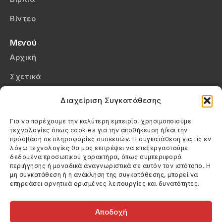
Βίντεο
Μενού
Αρχική
Σχετικά
Επικοινωνία
Διαχείριση Συγκατάθεσης
Πολιτική Απορρήτου
Για να παρέχουμε την καλύτερη εμπειρία, χρησιμοποιούμε
τεχνολογίες όπως cookies για την αποθήκευση ή/και την
Πολιτική Cookies (ΕΕ)
πρόσβαση σε πληροφορίες συσκευών. Η συγκατάθεση για τις εν
λόγω τεχνολογίες θα μας επιτρέψει να επεξεργαστούμε
δεδομένα προσωπικού χαρακτήρα, όπως συμπεριφορά
Στοιχεία Επικοινωνίας
περιήγησης ή μοναδικά αναγνωριστικά σε αυτόν τον ιστότοπο. Η
Καλεσέ μας
μη συγκατάθεση ή η ανάκληση της συγκατάθεσης, μπορεί να
επηρεάσει αρνητικά ορισμένες λειτουργίες και δυνατότητες.
(+30) 6974123481
Στείλε μας email
info@filmandtheater.gr
Αποδοχή