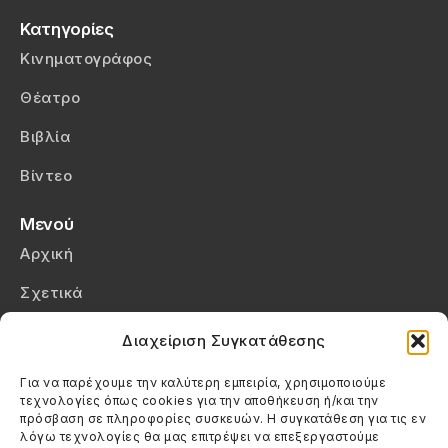
Κατηγορίες
Κινηματογράφος
Θέατρο
Βιβλία
Βίντεο
Μενού
Αρχική
Σχετικά
Επικοινωνία
Διαχείριση Συγκατάθεσης
Πολιτική Απορρήτου
Για να παρέχουμε την καλύτερη εμπειρία, χρησιμοποιούμε
τεχνολογίες όπως cookies για την αποθήκευση ή/και την
Πολιτική Cookies (ΕΕ)
πρόσβαση σε πληροφορίες συσκευών. Η συγκατάθεση για τις εν
λόγω τεχνολογίες θα μας επιτρέψει να επεξεργαστούμε