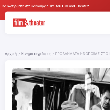
Καλωσήρθατε στο καινούργιο site του Film and Theater!
Αρχική
Κινηματογράφος
ΠΡΟΒΛΗΜΑΤΑ ΗΘΟΠΟΙΙΑΣ ΣΤΟ
/
/