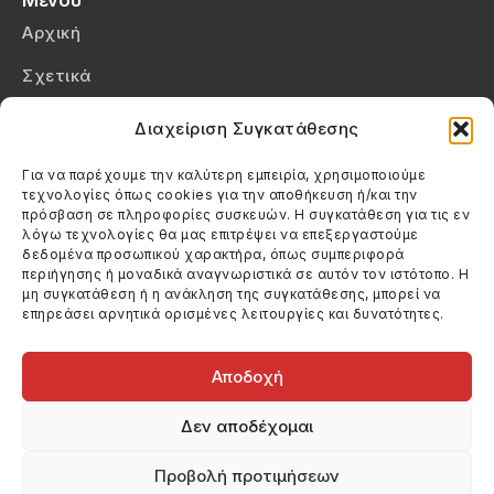
Μενού
Αρχική
Σχετικά
Επικοινωνία
Διαχείριση Συγκατάθεσης
Πολιτική Απορρήτου
Για να παρέχουμε την καλύτερη εμπειρία, χρησιμοποιούμε
τεχνολογίες όπως cookies για την αποθήκευση ή/και την
Πολιτική Cookies (ΕΕ)
πρόσβαση σε πληροφορίες συσκευών. Η συγκατάθεση για τις εν
λόγω τεχνολογίες θα μας επιτρέψει να επεξεργαστούμε
δεδομένα προσωπικού χαρακτήρα, όπως συμπεριφορά
Στοιχεία Επικοινωνίας
περιήγησης ή μοναδικά αναγνωριστικά σε αυτόν τον ιστότοπο. Η
Καλεσέ μας
μη συγκατάθεση ή η ανάκληση της συγκατάθεσης, μπορεί να
επηρεάσει αρνητικά ορισμένες λειτουργίες και δυνατότητες.
(+30) 6974123481
Στείλε μας email
info@filmandtheater.gr
Αποδοχή
Δεν αποδέχομαι
Προβολή προτιμήσεων
Copyright 2026 Filmandtheater / All rights reserved