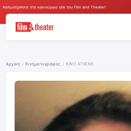
Καλωσήρθατε στο καινούργιο site του Film and Theater!
Αρχική
Κινηματογράφος
KINO ATHENS
/
/