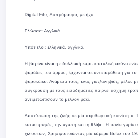
Digital File, Ασπρόμαυρο, με ήχο
Γλώσσα: Αγγλικά
Υπότιτλοι: ελληνικά, αγγλικά.
Η βιτρίνα είναι η ειδυλλιακή καρτποσταλική εικόνα ε
ψαράδες του όρμου, έρχονται σε αντιπαράθεση για το
ψαροκάικο. Ανάμεσά τους, ένας γιος/ανηψιός, μέλος μ
σύγκρουση με τους εισοδηματίες παίρνει άσχημη τροπ
αντιμετωπίσουν το μέλλον μαζί.
Αποτύπωση της ζωής σε μία περιθωριακή κοινότητα. Τ
καταστροφές, την αγάπη και τη θλίψη. Η ταινία γυρίσ
χιλιοστών, Χρησιμοποιώντας μία κάμερα Bolex του 1