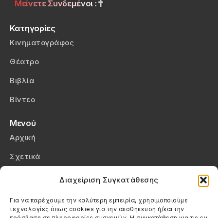
Μείνετε Συνδεμένοι :
Κατηγορίες
Κινηματογράφος
Θέατρο
Βιβλία
Βίντεο
Μενού
Αρχική
Σχετικά
Επικοινωνία
Διαχείριση Συγκατάθεσης
Πολιτική Απορρήτου
Για να παρέχουμε την καλύτερη εμπειρία, χρησιμοποιούμε
τεχνολογίες όπως cookies για την αποθήκευση ή/και την
Πολιτική Cookies (ΕΕ)
πρόσβαση σε πληροφορίες συσκευών. Η συγκατάθεση για τις εν