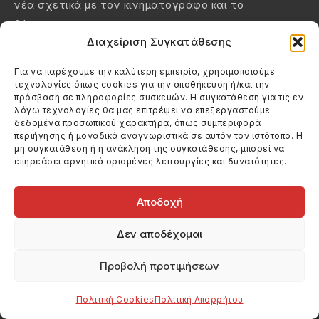
νέα σχετικά με τον κινηματογράφο και το
θέατρο.
Διαχείριση Συγκατάθεσης
Μείνετε Συνδεμένοι :
Για να παρέχουμε την καλύτερη εμπειρία, χρησιμοποιούμε
Κατηγορίες
τεχνολογίες όπως cookies για την αποθήκευση ή/και την
πρόσβαση σε πληροφορίες συσκευών. Η συγκατάθεση για τις εν
Κινηματογράφος
λόγω τεχνολογίες θα μας επιτρέψει να επεξεργαστούμε
δεδομένα προσωπικού χαρακτήρα, όπως συμπεριφορά
Θέατρο
περιήγησης ή μοναδικά αναγνωριστικά σε αυτόν τον ιστότοπο. Η
μη συγκατάθεση ή η ανάκληση της συγκατάθεσης, μπορεί να
Βιβλία
επηρεάσει αρνητικά ορισμένες λειτουργίες και δυνατότητες.
Βίντεο
Αποδοχή
Μενού
Δεν αποδέχομαι
Αρχική
Προβολή προτιμήσεων
Σχετικά
Επικοινωνία
Πολιτική Cookies
Πολιτική Απορρήτου