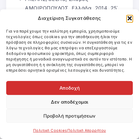
ΑΜΟΙΡΟΠΟΥΛΟΣ, Ελλάδα, 2014, 25΄
ΑΜΑΡΤΩΛΑ ΚΡΑΝΙΑ;/SINFUL
Διαχείριση Συγκατάθεσης
SKULLS?, Μανώλης ΔΗΜΕΛΛΑΣ,
Για να παρέχουμε την καλύτερη εμπειρία, χρησιμοποιούμε
Ελλάδα, 2014, 41΄
τεχνολογίες όπως cookies για την αποθήκευση ή/και την
πρόσβαση σε πληροφορίες συσκευών. Η συγκατάθεση για τις εν
Σ ΑΓΑΠΩ. ΕΛΟΓΟΚΡΙΘΗ!/ I LOVE YOU.
λόγω τεχνολογίες θα μας επιτρέψει να επεξεργαστούμε
CENSORED!, Φώτης ΣΥΜΕΩΝΙΔΗΣ,
δεδομένα προσωπικού χαρακτήρα, όπως συμπεριφορά
περιήγησης ή μοναδικά αναγνωριστικά σε αυτόν τον ιστότοπο. Η
Ελλάδα, 2015, 59΄
μη συγκατάθεση ή η ανάκληση της συγκατάθεσης, μπορεί να
ΟΤΑΝ ΑΡΧΙΖΕΙ ΤΟ ΤΡΑΓΟΥΔΙ/ WHEN A
επηρεάσει αρνητικά ορισμένες λειτουργίες και δυνατότητες.
SONG BEGINS, Γιάννης ΠΟΘΟΣ,
Αποδοχή
Ελλάδα, 2014, 8΄
LOWLAND, Μένιος ΚΑΡΑΓΙΑΝΝΗΣ,
Δεν αποδέχομαι
Ελλάδα, 2014, 80΄
Προβολή προτιμήσεων
SAMIOS, Μαρία ΓΙΑΝΝΟΥΛΗ, Ελλάδα,
2014, 8΄
Πολιτική Cookies
Πολιτική Απορρήτου
ΤΟ ΠΕΡΑΣΜΑ ΤΟΥ ΚΟΜΗΤΗ ΡΕΜΠΩ