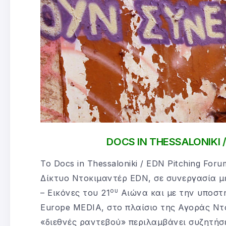
DOCS IN THESSALONIKI 
Το Docs in Τhessaloniki / EDN Pitching Fo
Δίκτυο Ντοκιμαντέρ EDN, σε συνεργασία με
ου
– Εικόνες του 21
Αιώνα και με την υποστ
Europe ΜEDIA, στο πλαίσιο της Αγοράς Ντ
«διεθνές ραντεβού» περιλαμβάνει συζητήσε