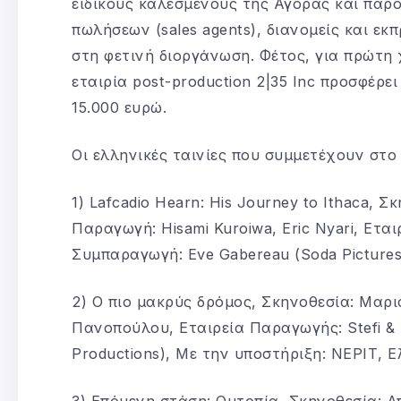
ειδικούς καλεσμένους της Αγοράς και πα
πωλήσεων (sales agents), διανομείς και ε
στη φετινή διοργάνωση. Φέτος, για πρώτη χ
εταιρία post-production 2|35 Inc προσφέρει
15.000 ευρώ.
Οι ελληνικές ταινίες που συμμετέχουν στο τ
1) Lafcadio Hearn: His Journey to Ithaca,
Παραγωγή: Hisami Kuroiwa, Eric Nyari, Εται
Συμπαραγωγή: Eve Gabereau (Soda Picture
2) Ο πιο μακρύς δρόμος, Σκηνοθεσία: Μα
Πανοπούλου, Εταιρεία Παραγωγής: Stefi & L
Productions), Με την υποστήριξη: ΝΕΡΙΤ, 
3) Επόμενη στάση: Ουτοπία, Σκηνοθεσία: