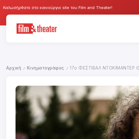
Καλωσήρθατε στο καινούργιο site του Film and Theater!
Αρχική
Κινηματογράφος
17ο ΦΕΣΤΙΒΑΛ ΝΤΟΚΙΜΑΝΤΕΡ Θ
/
/