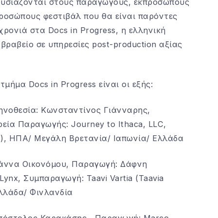
ρουσιάζονται στους παραγωγούς, εκπροσώπους
κπροσώπους φεστιβάλ που θα είναι παρόντες
ρονιά στα Docs in Progress, η ελληνική
 βραβείο σε υπηρεσίες post-production αξίας
μήμα Docs in Progress είναι οι εξής:
 Σκηνοθεσία: Κωνσταντίνος Γιάνναρης,
ρεία Παραγωγής: Journey to Ithaca, LLC,
s), ΗΠΑ/ Μεγάλη Βρετανία/ Ιαπωνία/ Ελλάδα
ριάννα Οικονόμου, Παραγωγή: Δάφνη
ynx, Συμπαραγωγή: Taavi Vartia (Taavia
Ελλάδα/ Φινλανδία
 Απόστολος Καρακάσης, Παραγωγή: Marco