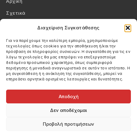
Αρχική
Σχετικά
Επικοινωνία
Διαχείριση Συγκατάθεσης
Πολιτική Απορρήτου
Για να παρέχουμε την καλύτερη εμπειρία, χρησιμοποιούμε
τεχνολογίες όπως cookies για την αποθήκευση ή/και την
Πολιτική Cookies (ΕΕ)
πρόσβαση σε πληροφορίες συσκευών. Η συγκατάθεση για τις εν
λόγω τεχνολογίες θα μας επιτρέψει να επεξεργαστούμε
δεδομένα προσωπικού χαρακτήρα, όπως συμπεριφορά
Στοιχεία Επικοινωνίας
περιήγησης ή μοναδικά αναγνωριστικά σε αυτόν τον ιστότοπο. Η
Καλεσέ μας
μη συγκατάθεση ή η ανάκληση της συγκατάθεσης, μπορεί να
επηρεάσει αρνητικά ορισμένες λειτουργίες και δυνατότητες.
(+30) 6974123481
Στείλε μας email
info@filmandtheater.gr
Αποδοχή
Δεν αποδέχομαι
Προβολή προτιμήσεων
Copyright 2026 Filmandtheater / All rights reserved
Κατασκευή Ιστοσελίδας Dtek Networking