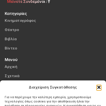
Μείνετε Συνδεμένοι :
Κατηγορίες
Κινηματογράφος
Θέατρο
Βιβλία
Βίντεο
Μενού
Αρχική
Σχετικά
Επικοινωνία
Διαχείριση Συγκατάθεσης
Πολιτική Απορρήτου
Για να παρέχουμε την καλύτερη εμπειρία, χρησιμοποιούμε
τεχνολογίες όπως cookies για την αποθήκευση ή/και την
Πολιτική Cookies (ΕΕ)
πρόσβαση σε πληροφορίες συσκευών. Η συγκατάθεση για τις εν