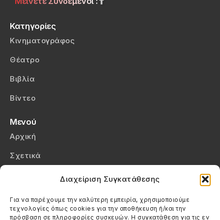
Μείνετε Συνδεμένοι :
Κατηγορίες
Κινηματογράφος
Θέατρο
Βιβλία
Βίντεο
Μενού
Αρχική
Σχετικά
Επικοινωνία
Διαχείριση Συγκατάθεσης
Πολιτική Απορρήτου
Για να παρέχουμε την καλύτερη εμπειρία, χρησιμοποιούμε
τεχνολογίες όπως cookies για την αποθήκευση ή/και την
Πολιτική Cookies (ΕΕ)
πρόσβαση σε πληροφορίες συσκευών. Η συγκατάθεση για τις εν