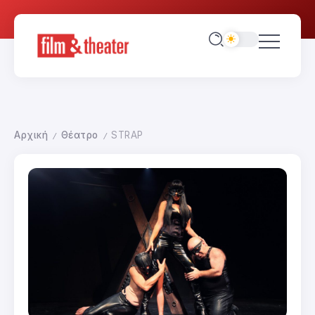
Αρχική
Θέατρο
STRAP
/
/