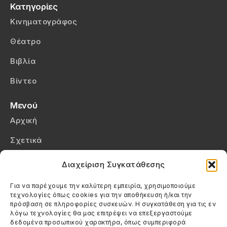
Κατηγορίες
Κινηματογράφος
Θέατρο
Βιβλία
Βίντεο
Μενού
Αρχική
Σχετικά
Επικοινωνία
Διαχείριση Συγκατάθεσης
Πολιτική Απορρήτου
Για να παρέχουμε την καλύτερη εμπειρία, χρησιμοποιούμε
τεχνολογίες όπως cookies για την αποθήκευση ή/και την
Πολιτική Cookies (ΕΕ)
πρόσβαση σε πληροφορίες συσκευών. Η συγκατάθεση για τις εν
λόγω τεχνολογίες θα μας επιτρέψει να επεξεργαστούμε
δεδομένα προσωπικού χαρακτήρα, όπως συμπεριφορά
Στοιχεία Επικοινωνίας