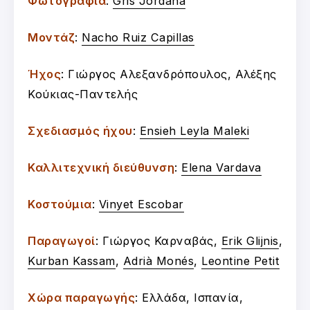
Φωτογραφία
:
Gris Jordana
Μοντάζ
:
Nacho Ruiz Capillas
Ήχος
: Γιώργος Αλεξανδρόπουλος, Αλέξης
Κούκιας-Παντελής
Σχεδιασμός ήχου
:
Ensieh Leyla Maleki
Καλλιτεχνική διεύθυνση
:
Elena Vardava
Κοστούμια
:
Vinyet Escobar
Παραγωγοί
: Γιώργος Καρναβάς,
Erik Glijnis
,
Kurban Kassam
,
Adrià Monés
,
Leontine Petit
Χώρα παραγωγής
: Ελλάδα, Ισπανία,