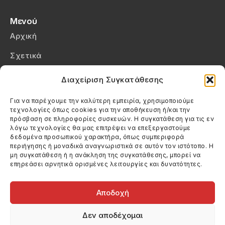
Μενού
Αρχική
Σχετικά
Επικοινωνία
Διαχείριση Συγκατάθεσης
Πολιτική Απορρήτου
Για να παρέχουμε την καλύτερη εμπειρία, χρησιμοποιούμε
τεχνολογίες όπως cookies για την αποθήκευση ή/και την
Πολιτική Cookies (ΕΕ)
πρόσβαση σε πληροφορίες συσκευών. Η συγκατάθεση για τις εν
λόγω τεχνολογίες θα μας επιτρέψει να επεξεργαστούμε
δεδομένα προσωπικού χαρακτήρα, όπως συμπεριφορά
Στοιχεία Επικοινωνίας
περιήγησης ή μοναδικά αναγνωριστικά σε αυτόν τον ιστότοπο. Η
Καλεσέ μας
μη συγκατάθεση ή η ανάκληση της συγκατάθεσης, μπορεί να
επηρεάσει αρνητικά ορισμένες λειτουργίες και δυνατότητες.
(+30) 6974123481
Στείλε μας email
info@filmandtheater.gr
Αποδοχή
Δεν αποδέχομαι