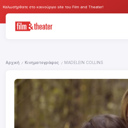
Καλωσήρθατε στο καινούργιο site του Film and Theater!
Αρχική
Κινηματογράφος
MADELEIN COLLINS
/
/