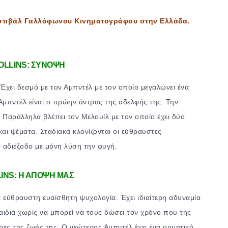
εστιβάλ Γαλλόφωνου Κινηματογράφου στην Ελλάδα.
OLLINS: ΣΥΝΟΨΗ
. Έχει δεσμό με τον Αμπντέλ με τον οποίο μεγαλώνει ένα
 Αμπντέλ είναι ο πρώην άντρας της αδελφής της. Την
 Παράλληλα βλέπει τον Μελουίλ με τον οποίο έχει δύο
αι ψέματα. Σταδιακά κλονίζονται οι εύθραυστες
ό αδιέξοδο με μόνη λύση την φυγή.
INS: Η ΑΠΟΨΗ ΜΑΣ
ε εύθραυστη ευαίσθητη ψυχολογία. Έχει ιδιαίτερη αδυναμία
παιδιά χωρίς να μπορεί να τους δώσει τον χρόνο που της
ρες της ζωής της. Ο νεώτερος Αμπντέλ έχει ένα ορμητικό