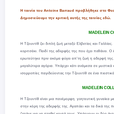
Η ταινία του Antoine Barraud προβλήθηκε στο Φ
Δημοσιεύουμε την κριτική αυτής της ταινίας εδώ.
MADELEIN C
Η Τζουντίθ ζει διπλή ζωή μεταξύ Ελβετίας και Γαλλίας
κοριτσάκι. Παιδί της αδερφής της που έχει πεθάνει. Ο
ερωτεύτηκε πριν ακόμα φύγει απ’τη ζωή η αδερφή της.
μεγαλύτερα αγόρια. Υπάρχει κάτι ανάμεσα σε μυστικά κ
ισορροπίες παγιδεύοντας την Τζουντίθ σε ένα πιεστικ
MADELEIN COLL
Η Τζουντίθ είναι μια πανέμορφη γοητευτική γυναίκα μ
στην κόρη της αδερφής της. Αγαπάει και τα δικά της 
ζητάνε για να σταθεί κοντά τους. Υπάρχουν οι δύο άντ