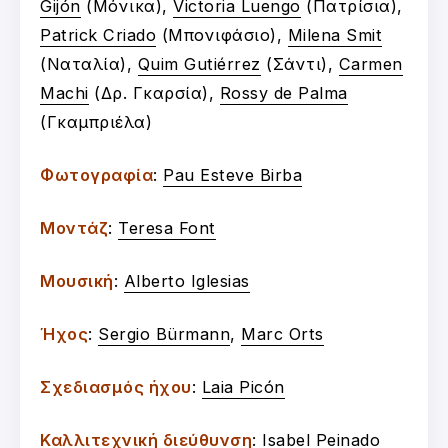
Gijón
(Μόνικα),
Victoria Luengo
(Πατρίσια),
Patrick Criado
(Μπονιφάσιο),
Milena Smit
(Ναταλία),
Quim Gutiérrez
(Σάντι),
Carmen
Machi
(Δρ. Γκαρσία),
Rossy de Palma
(Γκαμπριέλα)
Φωτογραφία
:
Pau Esteve Birba
Μοντάζ
:
Teresa Font
Μουσική
:
Alberto Iglesias
Ήχος
:
Sergio Bürmann
,
Marc Orts
Σχεδιασμός ήχου
:
Laia Picón
Καλλιτεχνική διεύθυνση
:
Isabel Peinado