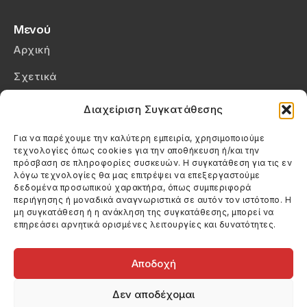
Μενού
Αρχική
Σχετικά
Επικοινωνία
Διαχείριση Συγκατάθεσης
Πολιτική Απορρήτου
Για να παρέχουμε την καλύτερη εμπειρία, χρησιμοποιούμε
τεχνολογίες όπως cookies για την αποθήκευση ή/και την
Πολιτική Cookies (ΕΕ)
πρόσβαση σε πληροφορίες συσκευών. Η συγκατάθεση για τις εν
λόγω τεχνολογίες θα μας επιτρέψει να επεξεργαστούμε
δεδομένα προσωπικού χαρακτήρα, όπως συμπεριφορά
Στοιχεία Επικοινωνίας
περιήγησης ή μοναδικά αναγνωριστικά σε αυτόν τον ιστότοπο. Η
Καλεσέ μας
μη συγκατάθεση ή η ανάκληση της συγκατάθεσης, μπορεί να
επηρεάσει αρνητικά ορισμένες λειτουργίες και δυνατότητες.
(+30) 6974123481
Στείλε μας email
info@filmandtheater.gr
Αποδοχή
Δεν αποδέχομαι