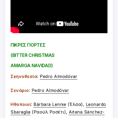
ΠΙΚΡΕΣ ΓΙΟΡΤΕΣ
(BITTER CHRISTMAS
AMARGA NAVIDAD)
Σκηνοθεσία
:
Pedro Almodóvar
Σενάριο
:
Pedro Almodóvar
Ηθοποιοί
:
Bárbara Lennie
(Έλσα),
Leonardo
Sbaraglia
(Ραούλ Ροσέτι),
Aitana Sánchez-