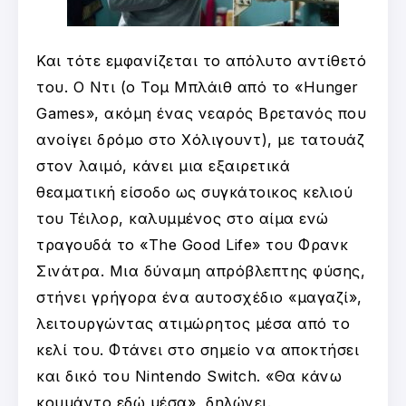
Και τότε εμφανίζεται το απόλυτο αντίθετό
του. Ο Ντι (ο Τομ Μπλάιθ από το «Hunger
Games», ακόμη ένας νεαρός Βρετανός που
ανοίγει δρόμο στο Χόλιγουντ), με τατουάζ
στον λαιμό, κάνει μια εξαιρετικά
θεαματική είσοδο ως συγκάτοικος κελιού
του Τέιλορ, καλυμμένος στο αίμα ενώ
τραγουδά το «The Good Life» του Φρανκ
Σινάτρα. Μια δύναμη απρόβλεπτης φύσης,
στήνει γρήγορα ένα αυτοσχέδιο «μαγαζί»,
λειτουργώντας ατιμώρητος μέσα από το
κελί του. Φτάνει στο σημείο να αποκτήσει
και δικό του Nintendo Switch. «Θα κάνω
κουμάντο εδώ μέσα», δηλώνει.