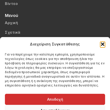
Βίντεο
Μενού
Αρχική
Σχετικά
Επικοινωνία
Διαχείριση Συγκατάθεσης
Πολιτική Απορρήτου
Για να παρέχουμε την καλύτερη εμπειρία, χρησιμοποιούμε
τεχνολογίες όπως cookies για την αποθήκευση ή/και την
Πολιτική Cookies (ΕΕ)
πρόσβαση σε πληροφορίες συσκευών. Η συγκατάθεση για τις εν
λόγω τεχνολογίες θα μας επιτρέψει να επεξεργαστούμε
δεδομένα προσωπικού χαρακτήρα, όπως συμπεριφορά
Στοιχεία Επικοινωνίας
περιήγησης ή μοναδικά αναγνωριστικά σε αυτόν τον ιστότοπο. Η
Καλεσέ μας
μη συγκατάθεση ή η ανάκληση της συγκατάθεσης, μπορεί να
επηρεάσει αρνητικά ορισμένες λειτουργίες και δυνατότητες.
(+30) 6974123481
Στείλε μας email
info@filmandtheater.gr
Αποδοχή