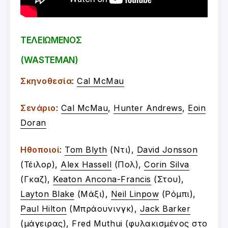
ΤΕΛΕΙΩΜΕΝΟΣ
(WASTEMAN)
Σκηνοθεσία
:
Cal McMau
Σενάριο
:
Cal McMau
,
Hunter Andrews
,
Eoin
Doran
Ηθοποιοί
:
Tom Blyth
(Ντι),
David Jonsson
(Τέιλορ),
Alex Hassell
(Πολ),
Corin Silva
(Γκαζ),
Keaton Ancona-Francis
(Στου),
Layton Blake
(Μάξι),
Neil Linpow
(Ρόμπι),
Paul Hilton
(Μπράουνινγκ),
Jack Barker
(μάγειρας),
Fred Muthui
(φυλακισμένος στο