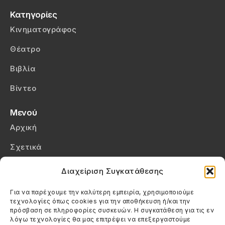
Κατηγορίες
Κινηματογράφος
Θέατρο
Βιβλία
Βίντεο
Μενού
Αρχική
Σχετικά
Επικοινωνία
Διαχείριση Συγκατάθεσης
Πολιτική Απορρήτου
Για να παρέχουμε την καλύτερη εμπειρία, χρησιμοποιούμε
τεχνολογίες όπως cookies για την αποθήκευση ή/και την
Πολιτική Cookies (ΕΕ)
πρόσβαση σε πληροφορίες συσκευών. Η συγκατάθεση για τις εν
λόγω τεχνολογίες θα μας επιτρέψει να επεξεργαστούμε