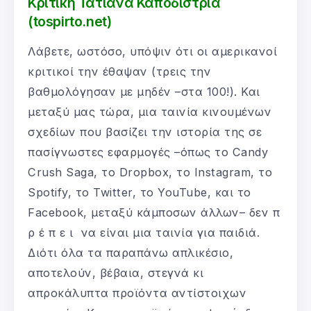
Κριτική Τατιάνα Καποδίστρια
(tospirto.net)
Λάβετε, ωστόσο, υπόψιν ότι οι αμερικανοί
κριτικοί την έθαψαν (τρεις την
βαθμολόγησαν με μηδέν –στα 100!). Και
μεταξύ μας τώρα, μια ταινία κινουμένων
σχεδίων που βασίζει την ιστορία της σε
πασίγνωστες εφαρμογές –όπως το Candy
Crush Saga, το Dropbox, το Instagram, το
Spotify, το Twitter, το YouTube, και το
Facebook, μεταξύ κάμποσων άλλων– δεν π
ρ έ π ε ι να είναι μια ταινία για παιδιά.
Διότι όλα τα παραπάνω απλικέσιο,
αποτελούν, βέβαια, στεγνά κι
απροκάλυπτα προϊόντα αντίστοιχων