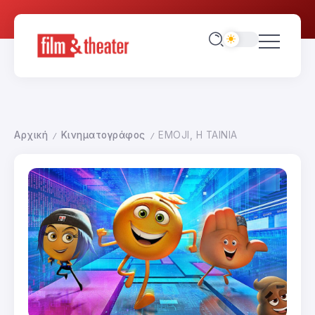
Αρχική
Κινηματογράφος
EMOJI, Η ΤΑΙΝΙΑ
/
/