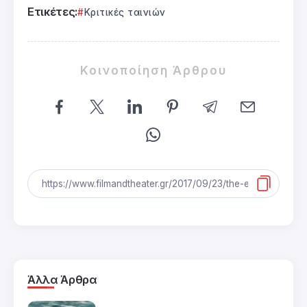
Ετικέτες:
Κριτικές ταινιών
Κοινοποίηση Άρθρου
Άλλα Άρθρα