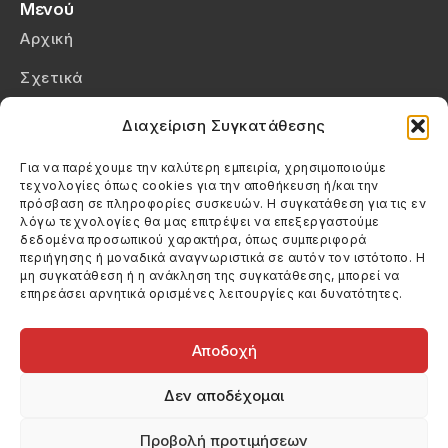
Μενού
Αρχική
Σχετικά
Επικοινωνία
Διαχείριση Συγκατάθεσης
Πολιτική Απορρήτου
Για να παρέχουμε την καλύτερη εμπειρία, χρησιμοποιούμε
τεχνολογίες όπως cookies για την αποθήκευση ή/και την
Πολιτική Cookies (ΕΕ)
πρόσβαση σε πληροφορίες συσκευών. Η συγκατάθεση για τις εν
λόγω τεχνολογίες θα μας επιτρέψει να επεξεργαστούμε
δεδομένα προσωπικού χαρακτήρα, όπως συμπεριφορά
Στοιχεία Επικοινωνίας
περιήγησης ή μοναδικά αναγνωριστικά σε αυτόν τον ιστότοπο. Η
Καλεσέ μας
μη συγκατάθεση ή η ανάκληση της συγκατάθεσης, μπορεί να
επηρεάσει αρνητικά ορισμένες λειτουργίες και δυνατότητες.
(+30) 6974123481
Στείλε μας email
info@filmandtheater.gr
Αποδοχή
Δεν αποδέχομαι
Προβολή προτιμήσεων
Copyright 2026 Filmandtheater / All rights reserved