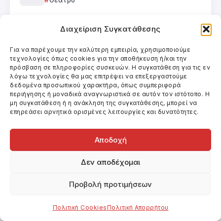
Θέατρο
ΣΙΝΕ ΕΛΕΥΣΙΣ
Διαχείριση Συγκατάθεσης
Κινηματογράφος
Για να παρέχουμε την καλύτερη εμπειρία, χρησιμοποιούμε
ΑΙΘΟΥΣΕΣ ΛΙΜΑΝΙΟΥ ΘΕΣΣΑΛΟΝΙΚΗΣ
τεχνολογίες όπως cookies για την αποθήκευση ή/και την
πρόσβαση σε πληροφορίες συσκευών. Η συγκατάθεση για τις εν
Uncategorized
λόγω τεχνολογίες θα μας επιτρέψει να επεξεργαστούμε
δεδομένα προσωπικού χαρακτήρα, όπως συμπεριφορά
33
περιήγησης ή μοναδικά αναγνωριστικά σε αυτόν τον ιστότοπο. Η
μη συγκατάθεση ή η ανάκληση της συγκατάθεσης, μπορεί να
Θέατρο
επηρεάσει αρνητικά ορισμένες λειτουργίες και δυνατότητες.
Categories
Αποδοχή
Uncategorized
Βιβλία
Βίντεο
Θέατρο
Κινηματογράφος
Δεν αποδέχομαι
Προβολή προτιμήσεων
Πολιτική Cookies
Πολιτική Απορρήτου
Related Posts