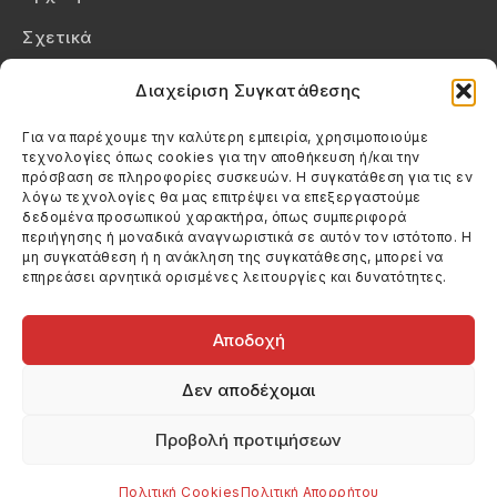
Σχετικά
Επικοινωνία
Διαχείριση Συγκατάθεσης
Πολιτική Απορρήτου
Για να παρέχουμε την καλύτερη εμπειρία, χρησιμοποιούμε
τεχνολογίες όπως cookies για την αποθήκευση ή/και την
Πολιτική Cookies (ΕΕ)
πρόσβαση σε πληροφορίες συσκευών. Η συγκατάθεση για τις εν
λόγω τεχνολογίες θα μας επιτρέψει να επεξεργαστούμε
δεδομένα προσωπικού χαρακτήρα, όπως συμπεριφορά
Στοιχεία Επικοινωνίας
περιήγησης ή μοναδικά αναγνωριστικά σε αυτόν τον ιστότοπο. Η
Καλεσέ μας
μη συγκατάθεση ή η ανάκληση της συγκατάθεσης, μπορεί να
επηρεάσει αρνητικά ορισμένες λειτουργίες και δυνατότητες.
(+30) 6974123481
Στείλε μας email
info@filmandtheater.gr
Αποδοχή
Δεν αποδέχομαι
Προβολή προτιμήσεων
Copyright 2026 Filmandtheater / All rights reserved
Κατασκευή Ιστοσελίδας Dtek Networking
Πολιτική Cookies
Πολιτική Απορρήτου