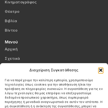
Κινηματογράφος
Θέατρο
Βιβλία
Βίντεο
Μενού
Αρχική
Σχετικά
Επικοινωνία
Διαχείριση Συγκατάθεσης
Πολιτική Απορρήτου
Για να παρέχουμε την καλύτερη εμπειρία, χρησιμοποιούμε
τεχνολογίες όπως cookies για την αποθήκευση ή/και την
Πολιτική Cookies (ΕΕ)
πρόσβαση σε πληροφορίες συσκευών. Η συγκατάθεση για τις εν
λόγω τεχνολογίες θα μας επιτρέψει να επεξεργαστούμε
δεδομένα προσωπικού χαρακτήρα, όπως συμπεριφορά
Στοιχεία Επικοινωνίας
περιήγησης ή μοναδικά αναγνωριστικά σε αυτόν τον ιστότοπο. Η
Καλεσέ μας
μη συγκατάθεση ή η ανάκληση της συγκατάθεσης, μπορεί να