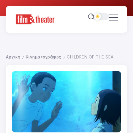
Αρχική
Κινηματογράφος
CHILDREN OF THE SEA
/
/