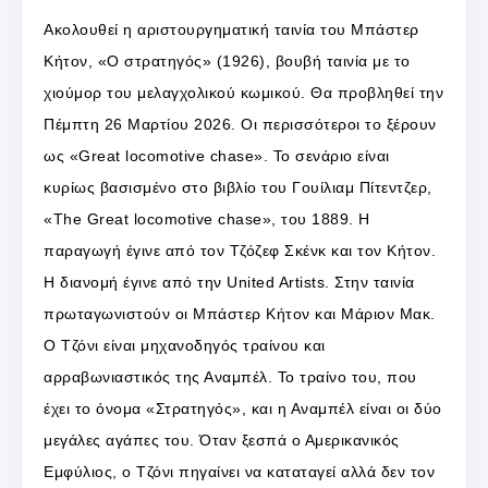
Ακολουθεί η αριστουργηματική ταινία του Μπάστερ
Κήτον, «Ο στρατηγός» (1926), βουβή ταινία με το
χιούμορ του μελαγχολικού κωμικού. Θα προβληθεί την
Πέμπτη 26 Μαρτίου 2026. Οι περισσότεροι το ξέρουν
ως «Great locomotive chase». To σενάριο είναι
κυρίως βασισμένο στο βιβλίο του Γουίλιαμ Πίτεντζερ,
«The Great locomotive chase», του 1889. Η
παραγωγή έγινε από τον Τζόζεφ Σκένκ και τον Κήτον.
Η διανομή έγινε από την United Artists. Στην ταινία
πρωταγωνιστούν οι Μπάστερ Κήτον και Μάριον Μακ.
Ο Τζόνι είναι μηχανοδηγός τραίνου και
αρραβωνιαστικός της Αναμπέλ. Το τραίνο του, που
έχει το όνομα «Στρατηγός», και η Αναμπέλ είναι οι δύο
μεγάλες αγάπες του. Όταν ξεσπά ο Αμερικανικός
Εμφύλιος, ο Τζόνι πηγαίνει να καταταγεί αλλά δεν τον