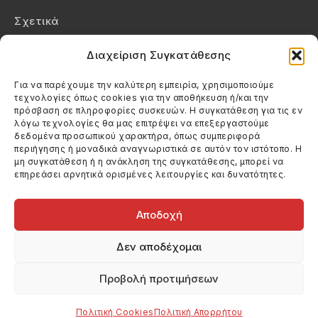
Σχετικά
Επικοινωνία
Διαχείριση Συγκατάθεσης
Πολιτική Απορρήτου
Για να παρέχουμε την καλύτερη εμπειρία, χρησιμοποιούμε
τεχνολογίες όπως cookies για την αποθήκευση ή/και την
Πολιτική Cookies (ΕΕ)
πρόσβαση σε πληροφορίες συσκευών. Η συγκατάθεση για τις εν
λόγω τεχνολογίες θα μας επιτρέψει να επεξεργαστούμε
δεδομένα προσωπικού χαρακτήρα, όπως συμπεριφορά
Στοιχεία Επικοινωνίας
περιήγησης ή μοναδικά αναγνωριστικά σε αυτόν τον ιστότοπο. Η
Καλεσέ μας
μη συγκατάθεση ή η ανάκληση της συγκατάθεσης, μπορεί να
επηρεάσει αρνητικά ορισμένες λειτουργίες και δυνατότητες.
(+30) 6974123481
Στείλε μας email
info@filmandtheater.gr
Αποδοχή
Δεν αποδέχομαι
Προβολή προτιμήσεων
Copyright 2026 Filmandtheater / All rights reserved
Κατασκευή Ιστοσελίδας Dtek Networking
Πολιτική Cookies
Πολιτική Απορρήτου