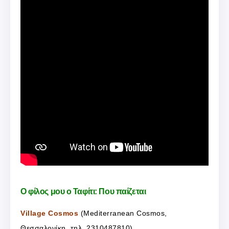
Ο φίλος μου ο Ταφίτι: Που παίζεται
Village Cosmos
(Mediterranean Cosmos,
Θεσσαλονίκη, τηλ. 2310487810)