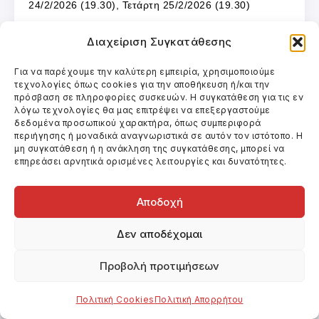
24/2/2026 (19.30), Τετάρτη 25/2/2026 (19.30)
Διαχείριση Συγκατάθεσης
Cineplexx One Salonica
(Γιαννιτσών 61 & Κωλέττη
34, Θεσσαλονίκη, τηλ. 2310 515351)
Για να παρέχουμε την καλύτερη εμπειρία, χρησιμοποιούμε
τεχνολογίες όπως cookies για την αποθήκευση ή/και την
πρόσβαση σε πληροφορίες συσκευών. Η συγκατάθεση για τις εν
Αίθουσα 1 Imax
λόγω τεχνολογίες θα μας επιτρέψει να επεξεργαστούμε
δεδομένα προσωπικού χαρακτήρα, όπως συμπεριφορά
περιήγησης ή μοναδικά αναγνωριστικά σε αυτόν τον ιστότοπο. Η
Πέμπτη 19/2/2026 (19.00), Παρασκευή 20/2/2026
μη συγκατάθεση ή η ανάκληση της συγκατάθεσης, μπορεί να
(19.00), Σάββατο 21/2/2026 (19.00), Κυριακή
επηρεάσει αρνητικά ορισμένες λειτουργίες και δυνατότητες.
22/2/2026 (19.00), Δευτέρα 23/2/206 (19.00), Τρίτη
Αποδοχή
24/2/2026 (19.00), Τετάρτη 25/2/2026 (19.00)
Δεν αποδέχομαι
Αίθουσα 7
Προβολή προτιμήσεων
Πέμπτη 12/2/2026 (21.15), Παρασκευή 13/2/2026
(21.15), Σάββατο 14/2/2026 (21.15), Κυριακή
Πολιτική Cookies
Πολιτική Απορρήτου
15/2/2026 (21.15), Δευτέρα 16/2/206 (21.15), Τρίτη