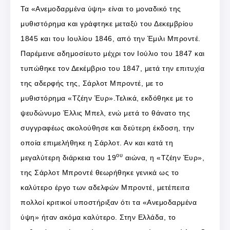
Τα «Ανεμοδαρμένα ύψη» είναι το μοναδικό της
μυθιστόρημα και γράφτηκε μεταξύ του Δεκεμβρίου
1845 και του Ιουλίου 1846, από την Έμιλι Μπροντέ.
Παρέμεινε αδημοσίευτο μέχρι τον Ιούλιο του 1847 και
τυπώθηκε τον Δεκέμβριο του 1847, μετά την επιτυχία
της αδερφής της, Σάρλοτ Μπροντέ, με το
μυθιστόρημα «Τζέην Έυρ».Τελικά, εκδόθηκε με το
ψευδώνυμο Έλλις Μπελ, ενώ μετά το θάνατο της
συγγραφέως ακολούθησε και δεύτερη έκδοση, την
οποία επιμελήθηκε η Σάρλοτ. Αν και κατά τη
ου
μεγαλύτερη διάρκεια του 19
αιώνα, η «Τζέην Έυρ»,
της Σάρλοτ Μπροντέ θεωρήθηκε γενικά ως το
καλύτερο έργο των αδελφών Μπροντέ, μετέπειτα
πολλοί κριτικοί υποστήριξαν ότι τα «Ανεμοδαρμένα
ύψη» ήταν ακόμα καλύτερο. Στην Ελλάδα, το