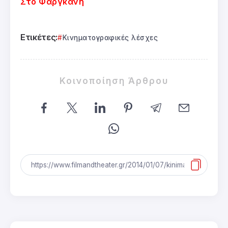
Στο Φαργκάνη
Ετικέτες:
Κινηματογραφικές λέσχες
Κοινοποίηση Άρθρου