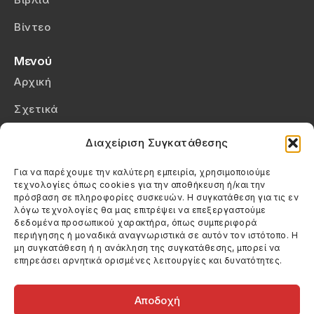
Βίντεο
Μενού
Αρχική
Σχετικά
Επικοινωνία
Διαχείριση Συγκατάθεσης
Πολιτική Απορρήτου
Για να παρέχουμε την καλύτερη εμπειρία, χρησιμοποιούμε
τεχνολογίες όπως cookies για την αποθήκευση ή/και την
Πολιτική Cookies (ΕΕ)
πρόσβαση σε πληροφορίες συσκευών. Η συγκατάθεση για τις εν
λόγω τεχνολογίες θα μας επιτρέψει να επεξεργαστούμε
δεδομένα προσωπικού χαρακτήρα, όπως συμπεριφορά
Στοιχεία Επικοινωνίας
περιήγησης ή μοναδικά αναγνωριστικά σε αυτόν τον ιστότοπο. Η
Καλεσέ μας
μη συγκατάθεση ή η ανάκληση της συγκατάθεσης, μπορεί να
επηρεάσει αρνητικά ορισμένες λειτουργίες και δυνατότητες.
(+30) 6974123481
Στείλε μας email
info@filmandtheater.gr
Αποδοχή