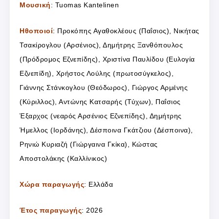
Μουσική
: Tuomas Kantelinen
Ηθοποιοί
: Προκόπης Αγαθοκλέους (Παΐσιος), Νικήτας
Τσακίρογλου (Αρσένιος), Δημήτρης Ξανθόπουλος
(Πρόδρομος Εζνεπίδης), Χριστίνα Παυλίδου (Ευλογία
Εζνεπίδη), Χρήστος Λούλης (πρωτοσύγκελος),
Γιάννης Στάνκογλου (Θεόδωρος), Γιώργος Αρμένης
(Κύριλλος), Αντώνης Κατσαρής (Τύχων), Παΐσιος
Έξαρχος (νεαρός Αρσένιος Εζνεπίδης), Δημήτρης
Ήμελλος (Ιορδάνης), Δέσποινα Γκάτζιου (Δέσποινα),
Ρηνιώ Κυριαζή (Γιώργαινα Γκίκα), Κώστας
Αποστολάκης (Καλλίνικος)
Χώρα παραγωγής
: Ελλάδα
Έτος παραγωγής
: 2026