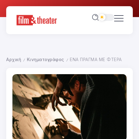
Αρχική
Κινηματογράφος
ΕΝΑ ΠΡΑΓΜΑ ΜΕ ΦΤΕΡΑ
/
/