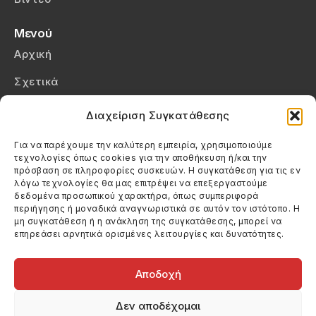
Μενού
Αρχική
Σχετικά
Επικοινωνία
Διαχείριση Συγκατάθεσης
Πολιτική Απορρήτου
Για να παρέχουμε την καλύτερη εμπειρία, χρησιμοποιούμε
τεχνολογίες όπως cookies για την αποθήκευση ή/και την
Πολιτική Cookies (ΕΕ)
πρόσβαση σε πληροφορίες συσκευών. Η συγκατάθεση για τις εν
λόγω τεχνολογίες θα μας επιτρέψει να επεξεργαστούμε
δεδομένα προσωπικού χαρακτήρα, όπως συμπεριφορά
Στοιχεία Επικοινωνίας
περιήγησης ή μοναδικά αναγνωριστικά σε αυτόν τον ιστότοπο. Η
Καλεσέ μας
μη συγκατάθεση ή η ανάκληση της συγκατάθεσης, μπορεί να
επηρεάσει αρνητικά ορισμένες λειτουργίες και δυνατότητες.
(+30) 6974123481
Στείλε μας email
info@filmandtheater.gr
Αποδοχή
Δεν αποδέχομαι