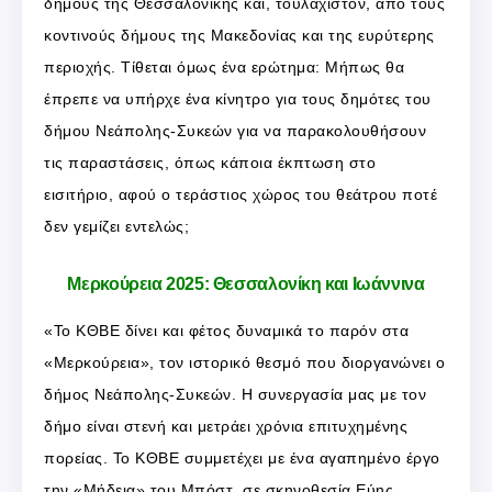
δήμους της Θεσσαλονίκης και, τουλάχιστον, από τους
κοντινούς δήμους της Μακεδονίας και της ευρύτερης
περιοχής. Τίθεται όμως ένα ερώτημα: Μήπως θα
έπρεπε να υπήρχε ένα κίνητρο για τους δημότες του
δήμου Νεάπολης-Συκεών για να παρακολουθήσουν
τις παραστάσεις, όπως κάποια έκπτωση στο
εισιτήριο, αφού ο τεράστιος χώρος του θεάτρου ποτέ
δεν γεμίζει εντελώς;
Μερκούρεια 2025: Θεσσαλονίκη και Ιωάννινα
«Το ΚΘΒΕ δίνει και φέτος δυναμικά το παρόν στα
«Μερκούρεια», τον ιστορικό θεσμό που διοργανώνει ο
δήμος Νεάπολης-Συκεών. Η συνεργασία μας με τον
δήμο είναι στενή και μετράει χρόνια επιτυχημένης
πορείας. Το ΚΘΒΕ συμμετέχει με ένα αγαπημένο έργο
την «Μήδεια» του Μπόστ, σε σκηνοθεσία Εύης