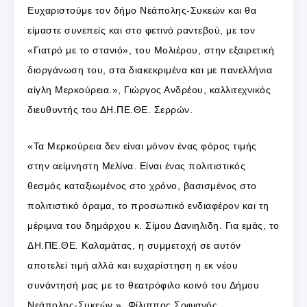
Ευχαριστούμε τον δήμο Νεάπολης-Συκεών και θα
είμαστε συνεπείς και στο φετινό ραντεβού, με τον
«Γιατρό με το στανιό», του Μολιέρου, στην εξαιρετική
διοργάνωση του, στα διακεκριμένα και με πανελλήνια
αίγλη Μερκούρεια.», Γιώργος Ανδρέου, καλλιτεχνικός
διευθυντής του ΔΗ.ΠΕ.ΘΕ. Σερρών.
«Τα Μερκούρεια δεν είναι μόνον ένας φόρος τιμής
στην αείμνηστη Μελίνα. Είναι ένας πολιτιστικός
θεσμός καταξιωμένος στο χρόνο, βασισμένος στο
πολιτιστικό όραμα, το προσωπικό ενδιαφέρον και τη
μέριμνα του δημάρχου κ. Σίμου Δανιηλιδη. Για εμάς, το
ΔΗ.ΠΕ.ΘΕ. Καλαμάτας, η συμμετοχή σε αυτόν
αποτελεί τιμή αλλά και ευχαρίστηση η εκ νέου
συνάντησή μας με το θεατρόφιλο κοινό του Δήμου
Νεάπολης-Συκεών.», Φίλιππος Σοφιανός,