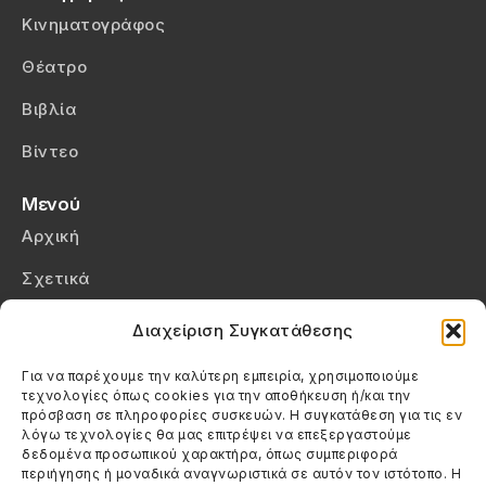
Κινηματογράφος
Θέατρο
Βιβλία
Βίντεο
Μενού
Αρχική
Σχετικά
Επικοινωνία
Διαχείριση Συγκατάθεσης
Πολιτική Απορρήτου
Για να παρέχουμε την καλύτερη εμπειρία, χρησιμοποιούμε
τεχνολογίες όπως cookies για την αποθήκευση ή/και την
Πολιτική Cookies (ΕΕ)
πρόσβαση σε πληροφορίες συσκευών. Η συγκατάθεση για τις εν
λόγω τεχνολογίες θα μας επιτρέψει να επεξεργαστούμε
δεδομένα προσωπικού χαρακτήρα, όπως συμπεριφορά
Στοιχεία Επικοινωνίας
περιήγησης ή μοναδικά αναγνωριστικά σε αυτόν τον ιστότοπο. Η
Καλεσέ μας