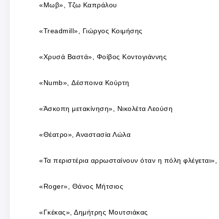
«Μωβ», Τζω Καπράλου
«Treadmill», Γιώργος Κοιμήσης
«Χρυσά Βαστά», Φοίβος Κοντογιάννης
«Numb», Δέσποινα Κούρτη
«Άσκοπη μετακίνηση», Νικολέτα Λεούση
«Θέατρο», Αναστασία Λώλα
«Τα περιστέρια αρρωσταίνουν όταν η πόλη φλέγεται»
«Roger», Θάνος Μήτσιος
«Γκέκας», Δημήτρης Μουτσιάκας