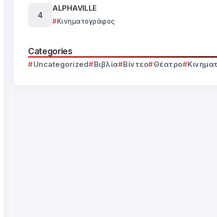
ALPHAVILLE
Κινηματογράφος
Categories
Uncategorized
Βιβλία
Βίντεο
Θέατρο
Κινημα