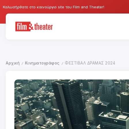
Καλωσήρθατε στο καινούργιο site του Film and Theater!
Αρχική
Κινηματογράφος
ΦΕΣΤΙΒΑΛ ΔΡΑΜΑΣ 2024
/
/