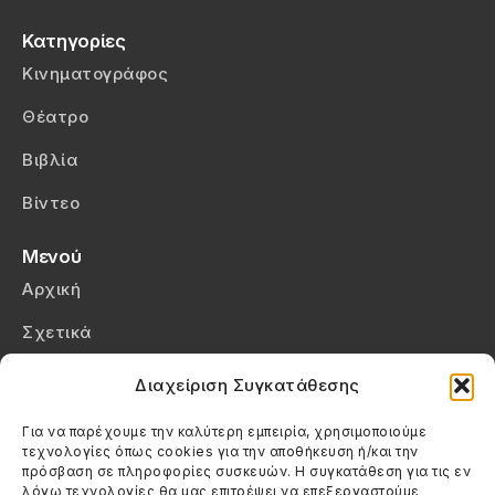
Κατηγορίες
Κινηματογράφος
Θέατρο
Βιβλία
Βίντεο
Μενού
Αρχική
Σχετικά
Επικοινωνία
Διαχείριση Συγκατάθεσης
Πολιτική Απορρήτου
Για να παρέχουμε την καλύτερη εμπειρία, χρησιμοποιούμε
τεχνολογίες όπως cookies για την αποθήκευση ή/και την
Πολιτική Cookies (ΕΕ)
πρόσβαση σε πληροφορίες συσκευών. Η συγκατάθεση για τις εν
λόγω τεχνολογίες θα μας επιτρέψει να επεξεργαστούμε