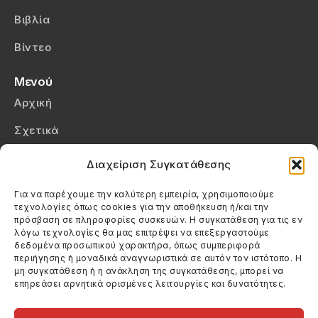
Βιβλία
Βίντεο
Μενού
Αρχική
Σχετικά
Επικοινωνία
Διαχείριση Συγκατάθεσης
Πολιτική Απορρήτου
Για να παρέχουμε την καλύτερη εμπειρία, χρησιμοποιούμε
τεχνολογίες όπως cookies για την αποθήκευση ή/και την
Πολιτική Cookies (ΕΕ)
πρόσβαση σε πληροφορίες συσκευών. Η συγκατάθεση για τις εν
λόγω τεχνολογίες θα μας επιτρέψει να επεξεργαστούμε
δεδομένα προσωπικού χαρακτήρα, όπως συμπεριφορά
Στοιχεία Επικοινωνίας
περιήγησης ή μοναδικά αναγνωριστικά σε αυτόν τον ιστότοπο. Η
Καλεσέ μας
μη συγκατάθεση ή η ανάκληση της συγκατάθεσης, μπορεί να
επηρεάσει αρνητικά ορισμένες λειτουργίες και δυνατότητες.
(+30) 6974123481
Στείλε μας email
info@filmandtheater.gr