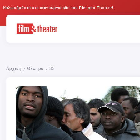
Καλωσήρθατε στο καινούργιο site του Film and Theater!
Αρχική
Θέατρο
33
/
/