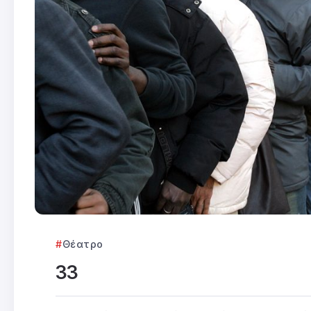
Θέατρο
33