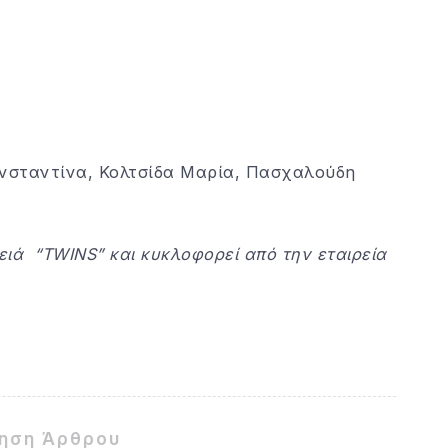
ωνσταντίνα, Κολτσίδα Μαρία, Πασχαλούδη
ειά “
TWINS
” και κυκλοφορεί από την εταιρεία
ίηση Άρθρου