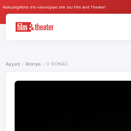
Καλωσήρθατε στο καινούργιο site του Film and Theater!
Αρχική
Θέατρο
Ο ΦΟΝΙΑΣ
/
/