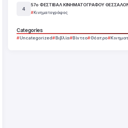
57ο ΦΕΣΤΙΒΑΛ ΚΙΝΗΜΑΤΟΓΡΑΦΟΥ ΘΕΣΣΑΛΟ
Κινηματογράφος
Categories
Uncategorized
Βιβλία
Βίντεο
Θέατρο
Κινημα