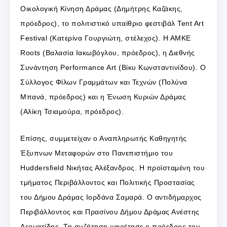
Οικολογική Κίνηση Δράμας (Δημήτρης Καζάκης,
πρόεδρος), το πολιτιστικό υπαίθριο φεστιβάλ Tent Art
Festival (Κατερίνα Γουργιώτη, στέλεχος). Η ΑΜΚΕ
Roots (Βαλασία Ιακωβόγλου, πρόεδρος), η Διεθνής
Συνάντηση Performance Art (Βίκυ Κωνσταντινίδου). Ο
Σύλλογος Φίλων Γραμμάτων και Τεχνών (Πολύνα
Μπανά, πρόεδρος) και η Ένωση Κυριών Δράμας
(Αλίκη Τσιαμούρα, πρόεδρος).
Επίσης, συμμετείχαν ο Αναπληρωτής Καθηγητής
Έξυπνων Μεταφορών στο Πανεπιστήμιο του
Huddersfield Νικήτας Αλέξανδρος. Η προϊσταμένη του
τμήματος Περιβάλλοντος και Πολιτικής Προστασίας
του Δήμου Δράμας Ιορδάνα Σαμαρά. Ο αντιδήμαρχος
Περιβάλλοντος και Πρασίνου Δήμου Δράμας Ανέστης
Δερματίδης. Τη συζήτηση χαιρέτησε ο πρόεδρος του