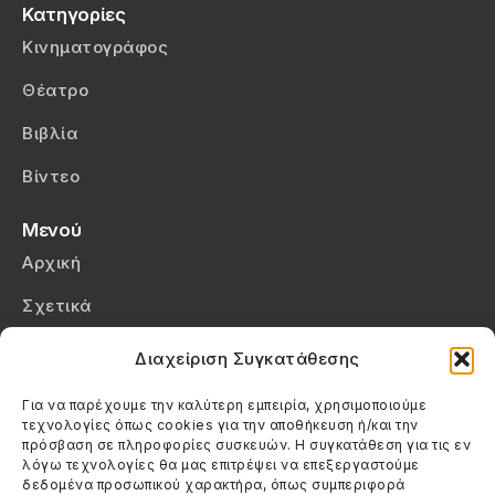
Κατηγορίες
Κινηματογράφος
Θέατρο
Βιβλία
Βίντεο
Μενού
Αρχική
Σχετικά
Επικοινωνία
Διαχείριση Συγκατάθεσης
Πολιτική Απορρήτου
Για να παρέχουμε την καλύτερη εμπειρία, χρησιμοποιούμε
τεχνολογίες όπως cookies για την αποθήκευση ή/και την
Πολιτική Cookies (ΕΕ)
πρόσβαση σε πληροφορίες συσκευών. Η συγκατάθεση για τις εν
λόγω τεχνολογίες θα μας επιτρέψει να επεξεργαστούμε
δεδομένα προσωπικού χαρακτήρα, όπως συμπεριφορά
Στοιχεία Επικοινωνίας