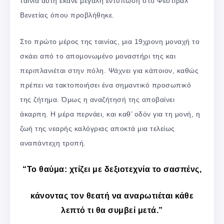
ταινία αυτή έκανε μεγάλη εντύπωση στο Φεστιβάλ
Βενετίας όπου προβλήθηκε.
Στο πρώτο μέρος της ταινίας, μια 19χρονη μοναχή το
σκάει από το απομονωμένο μοναστήρι της και
περιπλανιέται στην πόλη. Ψάχνει για κάποιον, καθώς
πρέπει να τακτοποιήσει ένα σημαντικό προσωπικό
της ζήτημα. Όμως η αναζήτησή της αποβαίνει
άκαρπη. Η μέρα περνάει, και καθ’ οδόν για τη μονή, η
ζωή της νεαρής καλόγριας αποκτά μια τελείως
αναπάντεχη τροπή.
“Το θαύμα: χτίζει με δεξιοτεχνία το σασπένς,
κάνοντας τον θεατή να αναρωτιέται κάθε
λεπτό τι θα συμβεί μετά.”