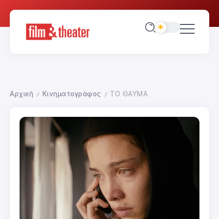
Αρχική
Κινηματογράφος
TΟ ΘΑΥΜΑ
/
/