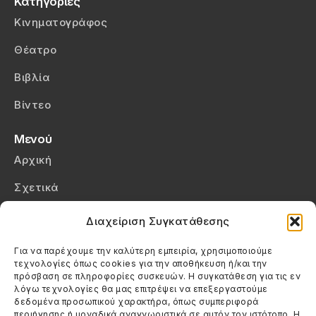
Κατηγορίες
Κινηματογράφος
Θέατρο
Βιβλία
Βίντεο
Μενού
Αρχική
Σχετικά
Επικοινωνία
Διαχείριση Συγκατάθεσης
Πολιτική Απορρήτου
Για να παρέχουμε την καλύτερη εμπειρία, χρησιμοποιούμε
τεχνολογίες όπως cookies για την αποθήκευση ή/και την
Πολιτική Cookies (ΕΕ)
πρόσβαση σε πληροφορίες συσκευών. Η συγκατάθεση για τις εν
λόγω τεχνολογίες θα μας επιτρέψει να επεξεργαστούμε
δεδομένα προσωπικού χαρακτήρα, όπως συμπεριφορά
Στοιχεία Επικοινωνίας
περιήγησης ή μοναδικά αναγνωριστικά σε αυτόν τον ιστότοπο. Η