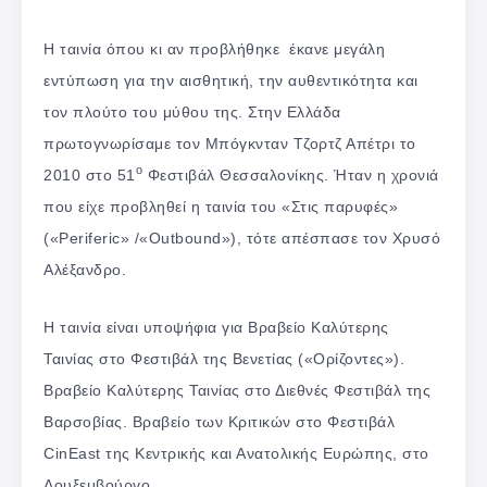
Η ταινία όπου κι αν προβλήθηκε έκανε μεγάλη
εντύπωση για την αισθητική, την αυθεντικότητα και
τον πλούτο του μύθου της. Στην Ελλάδα
πρωτογνωρίσαμε τον Μπόγκνταν Τζορτζ Απέτρι το
ο
2010 στο 51
Φεστιβάλ Θεσσαλονίκης. Ήταν η χρονιά
που είχε προβληθεί η ταινία του «Στις παρυφές»
(«Periferic» /«Outbound»), τότε απέσπασε τον Χρυσό
Αλέξανδρο.
Η ταινία είναι υποψήφια για Βραβείο Καλύτερης
Ταινίας στο Φεστιβάλ της Βενετίας («Ορίζοντες»).
Βραβείο Καλύτερης Ταινίας στο Διεθνές Φεστιβάλ της
Βαρσοβίας. Βραβείο των Κριτικών στο Φεστιβάλ
CinEast της Κεντρικής και Ανατολικής Ευρώπης, στο
Λουξεμβούργο.