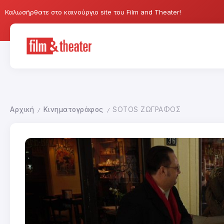
Καλωσήρθατε στο καινούργιο site του Film and Theater!
Αρχική
Κινηματογράφος
SOTOS ΖΩΓΡΑΦΟΣ
/
/