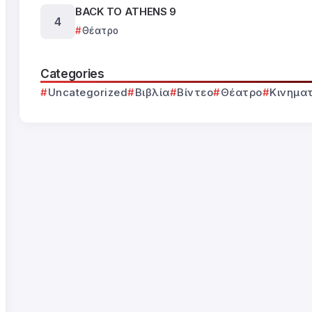
BACK TO ATHENS 9
Θέατρο
Categories
Uncategorized
Βιβλία
Βίντεο
Θέατρο
Κινημα