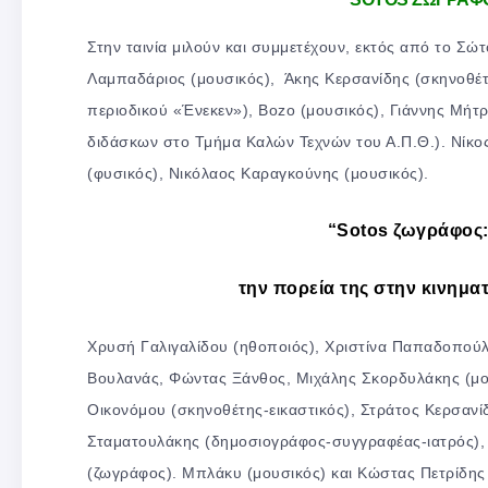
Στην ταινία μιλούν και συμμετέχουν, εκτός από το Σώ
Λαμπαδάριος (μουσικός), Άκης Κερσανίδης (σκηνοθέτ
περιοδικού «Ένεκεν»), Bozo (μουσικός), Γιάννης Μή
διδάσκων στο Τμήμα Καλών Τεχνών του Α.Π.Θ.). Νίκ
(φυσικός), Νικόλαος Καραγκούνης (μουσικός).
“Sotos ζωγράφος: 
την πορεία της στην κινημ
Χρυσή Γαλιγαλίδου (ηθοποιός), Χριστίνα Παπαδοπούλο
Βουλανάς, Φώντας Ξάνθος, Μιχάλης Σκορδυλάκης (μο
Οικονόμου (σκηνοθέτης-εικαστικός), Στράτος Κερσανί
Σταματουλάκης (δημοσιογράφος-συγγραφέας-ιατρός), 
(ζωγράφος). Μπλάκυ (μουσικός) και Κώστας Πετρίδης