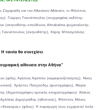
το Ζαχαριάδη και τον Αθανάσιο Αθάνατο, οι Φίλιππος
ης). Γιώργος Γιαννόπουλος (συγγραφέας-εκδότης-
τρου (σκηνοθέτης-υπεύθυνος Almakalma-ψυχαναλυτής-
ος Γιαννόπουλος (σκηνοθέτης), Χάρης Μπασμπάνης
Η ταινία θα συνεχίσει
ατογραφική αίθουσα στην Αθήνα”
υ (φίλη), Αγάπιος Αγαπίου (καραγκιοζοπαίχτης). Νίκος
υσικοί). Χρήστος Πασχούδης (φωτογράφος), Μαρία
δης (δημοσιογράφος-κριτικός κινηματογράφου). Αλέκος
Αχιλλέας Δημητριάδης (ηθοποιός), Φίλιππος Μάνος
 «Κόκκορας» (φίλος). Η παραγωγή τους ευχαριστεί πολύ