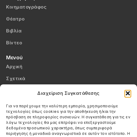
Κινηματογράφος
Θέατρο
Βιβλία
Βίντεο
Μενού
Αρχική
Σχετικά
Επικοινωνία
Διαχείριση Συγκατάθεσης
Πολιτική Απορρήτου
Για να παρέχουμε την καλύτερη εμπειρία, χρησιμοποιούμε
τεχνολογίες όπως cookies για την αποθήκευση ή/και την
Πολιτική Cookies (ΕΕ)
πρόσβαση σε πληροφορίες συσκευών. Η συγκατάθεση για τις εν
λόγω τεχνολογίες θα μας επιτρέψει να επεξεργαστούμε
δεδομένα προσωπικού χαρακτήρα, όπως συμπεριφορά
Στοιχεία Επικοινωνίας
περιήγησης ή μοναδικά αναγνωριστικά σε αυτόν τον ιστότοπο. Η
Καλεσέ μας