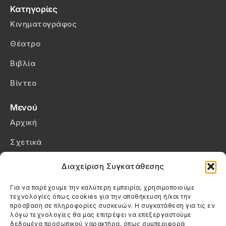
Κατηγορίες
Κινηματογράφος
Θέατρο
Βιβλία
Βίντεο
Μενού
Αρχική
Σχετικά
Επικοινωνία
Διαχείριση Συγκατάθεσης
Πολιτική Απορρήτου
Για να παρέχουμε την καλύτερη εμπειρία, χρησιμοποιούμε
τεχνολογίες όπως cookies για την αποθήκευση ή/και την
Πολιτική Cookies (ΕΕ)
πρόσβαση σε πληροφορίες συσκευών. Η συγκατάθεση για τις εν
λόγω τεχνολογίες θα μας επιτρέψει να επεξεργαστούμε
δεδομένα προσωπικού χαρακτήρα, όπως συμπεριφορά
Στοιχεία Επικοινωνίας