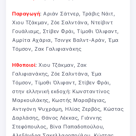
Παραγωγή
: Αριάν Σάτνερ, Τράβις Νάιτ,
Χιου Τζάκμαν, Ζόε Σαλντάνα, Ντείβιντ
Γουάλιαμς, Στίβεν Φράι, Τίμοθι Όλιφαντ,
Αμρίτα Αχάρια, Τσινγκ Βαλντ-Αράν, Έμα
Τόμσον, Ζακ Γαλιφιανάκης
Ηθοποιοί
: Χιου Τζάκμαν, Ζακ
Γαλιφιανάκης, Ζόε Σαλντάνα, Έμα
Τόμσον, Τίμοθι Όλιφαντ, Στίβεν Φράι,
στην ελληνική εκδοχή: Κωνσταντίνος
Μαρκουλάκης, Κωστής Μαραβέγιας,
Αντιγόνη Ψυχράμη, Ηλίας Ζερβός, Κώστας
Δαρλάσης, Θάνος Λέκκας, Γιάννης
Στεφόπουλος, Βίνα Παπαδοπούλου,
Αλεξάνδρα Σακελλαροπούλου, Κώστας