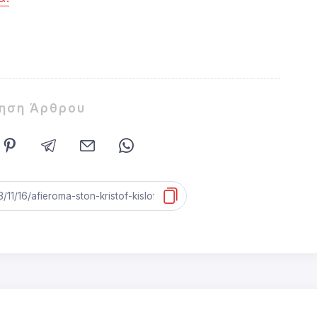
ίηση Άρθρου