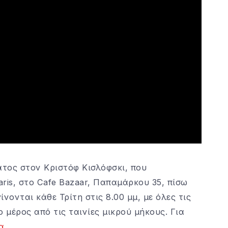
ατος στον Κριστόφ Κισλόφσκι, που
ris, στο Cafe Bazaar, Παπαμάρκου 35, πίσω
νονται κάθε Τρίτη στις 8.00 μμ, με όλες τις
 μέρος από τις ταινίες μικρού μήκους. Για
α.