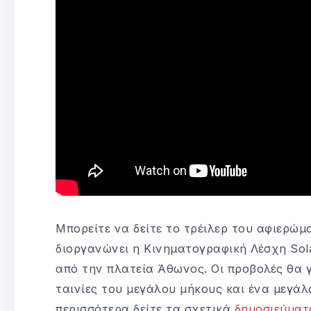
Μπορείτε να δείτε το τρέιλερ του αφιερώμ
διοργανώνει η Κινηματογραφική Λέσχη Sola
από την πλατεία Άθωνος. Οι προβολές θα γί
ταινίες του μεγάλου μήκους και ένα μεγάλο
περισσότερα δείτε τα σχετικά
δημοσιεύματ