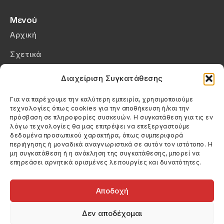
Μενού
Αρχική
Σχετικά
Επικοινωνία
Διαχείριση Συγκατάθεσης
Πολιτική Απορρήτου
Για να παρέχουμε την καλύτερη εμπειρία, χρησιμοποιούμε
τεχνολογίες όπως cookies για την αποθήκευση ή/και την
Πολιτική Cookies (ΕΕ)
πρόσβαση σε πληροφορίες συσκευών. Η συγκατάθεση για τις εν
λόγω τεχνολογίες θα μας επιτρέψει να επεξεργαστούμε
δεδομένα προσωπικού χαρακτήρα, όπως συμπεριφορά
Στοιχεία Επικοινωνίας
περιήγησης ή μοναδικά αναγνωριστικά σε αυτόν τον ιστότοπο. Η
Καλεσέ μας
μη συγκατάθεση ή η ανάκληση της συγκατάθεσης, μπορεί να
επηρεάσει αρνητικά ορισμένες λειτουργίες και δυνατότητες.
(+30) 6974123481
Στείλε μας email
info@filmandtheater.gr
Αποδοχή
Δεν αποδέχομαι